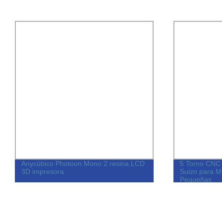
Anycúbico Photoon Mono 2 resina LCD
5 Torno CNC 
3D impresora
Suizo para M
Pequeñas