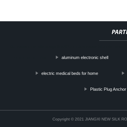
PART
http://www.cmer.site/api/getlink/8?url=https://www.3dprinternews
aluminum electronic shell
photon-mono-m5s/
electric medical beds for home
Plastic Plug Anchor
Copyright © 2021 JIANGXI NEW SILK