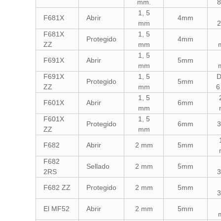
mm.
1, 5
F681X
Abrir
4mm
mm
F681X
1, 5
Protegido
4mm
ZZ
mm
1, 5
F691X
Abrir
5mm
mm
F691X
1, 5
D
Protegido
5mm
ZZ
mm
6
1, 5
F601X
Abrir
6mm
mm
F601X
1, 5
Protegido
6mm
ZZ
mm
F682
Abrir
2 mm
5mm
F682
Sellado
2 mm
5mm
2RS
F682 ZZ
Protegido
2 mm
5mm
El MF52
Abrir
2 mm
5mm