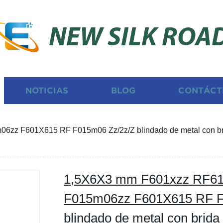
NEW SILK ROA
NOTICIAS
BLOG
CONTÁCT
z F601X615 RF F015m06 Zz/2z/Z blindado de metal con brida 
1,5X6X3 mm F601xzz RF615
F015m06zz F601X615 RF F
blindado de metal con brida 