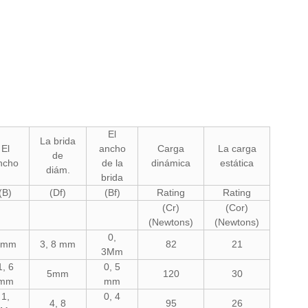
El
La brida
El
ancho
Carga
La carga
de
ncho
de la
dinámica
estática
diám.
brida
(B)
(Df)
(Bf)
Rating
Rating
(Cr)
(Cor)
(Newtons)
(Newtons)
0,
1mm
3, 8 mm
82
21
3Mm
1, 6
0, 5
5mm
120
30
mm
mm
1,
0, 4
4, 8
95
26