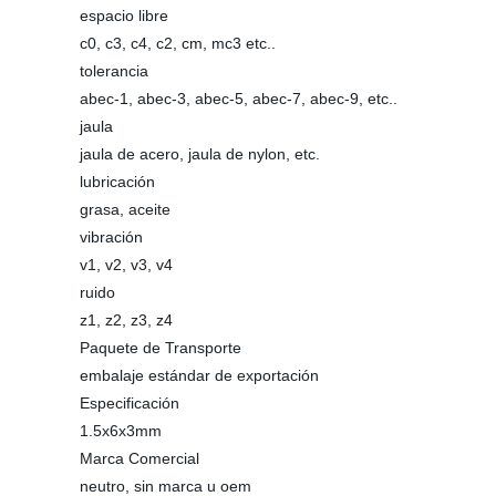
espacio libre
c0, c3, c4, c2, cm, mc3 etc..
tolerancia
abec-1, abec-3, abec-5, abec-7, abec-9, etc..
jaula
jaula de acero, jaula de nylon, etc.
lubricación
grasa, aceite
vibración
v1, v2, v3, v4
ruido
z1, z2, z3, z4
Paquete de Transporte
embalaje estándar de exportación
Especificación
1.5x6x3mm
Marca Comercial
neutro, sin marca u oem