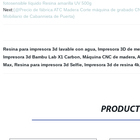
fotosensible líquido Resina amarilla UV 500g
Next:
{@Precio de fábrica ATC Madera Corte máquina de grabado CN
Mobiliario de Cabannieta de Puerta}
Resina para impresora 3d lavable con agua
,
Impresora 3D de met
Impresora 3d Bambu Lab X1 Carbon
,
Máquina CNC de madera
,
A
Max
,
Resina para impresora 3d Selfie
,
Impresora 3d de resina 4k
PRODUCT