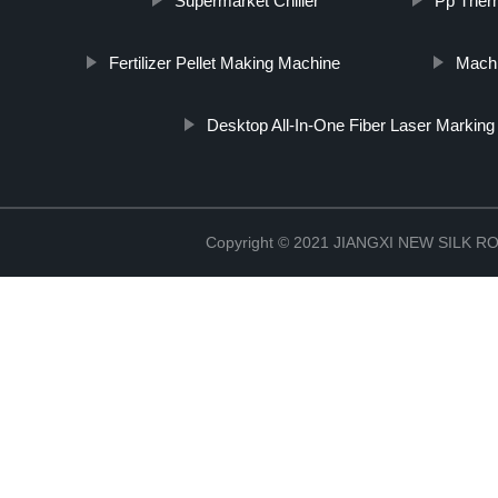
Supermarket Chiller
Pp Ther
Fertilizer Pellet Making Machine
Machi
Desktop All-In-One Fiber Laser Markin
Copyright © 2021 JIANGXI NEW SILK