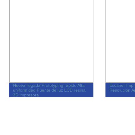
Nueva llegada Prototyping rápido Alta
Escáner Impr
uniformidad Fuente de luz LCD resina
Resolución A
3D impresora