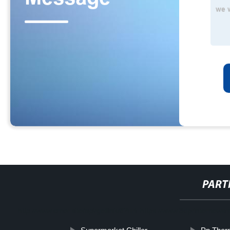
PART
http://www.cmer.site/api/getlink/8?url=https://www.3dprinterne