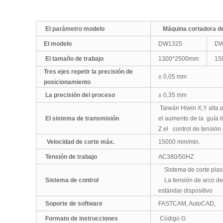
El parámetro modelo
Máquina cortadora d
El modelo
DW1325
DW
El tamaño de trabajo
1300*2500mm
15
Tres ejes repetir la precisión de
± 0,05 mm
posicionamiento
La precisión del proceso
± 0,35 mm
Taiwán Hiwin X,Y alta p
El sistema de transmisión
el aumento de la guía l
Z el control de tensión
Velocidad de corte máx.
15000 mm/min.
Tensión de trabajo
AC380/50HZ
Sistema de corte plasm
Sistema de control
La tensión de arco de 
estándar dispositivo
Soporte de software
FASTCAM, AutoCAD,
Formato de instrucciones
Código G