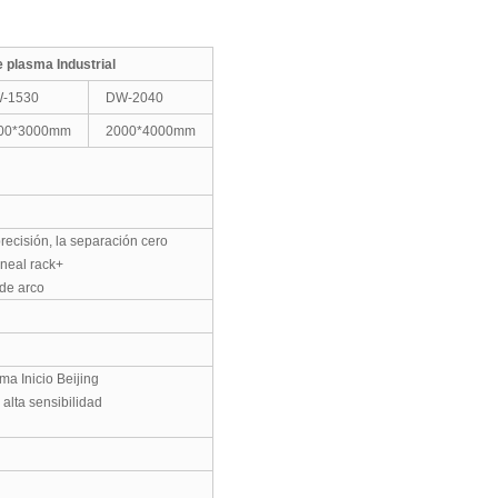
e plasma Industrial
-1530
DW-2040
00*3000mm
2000*4000mm
recisión, la separación cero
ineal rack+
 de arco
a Inicio Beijing
alta sensibilidad