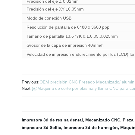
Precisión del eje Z 0,02mm
Precisión del eje XY ±0,05mm
Modo de conexión USB
Resolución de pantalla de 6480 x 3600 ppp
Tamaño de pantalla 13,6 "7K 0,1,0.05,0.025mm
Grosor de la capa de impresión 40mm/h
Velocidad de impresión endurecimiento por luz (LCD) for
Previous:
OEM precisión CNC Fresado Mecanizado/ aluminio m
Next:
{@Máquina de corte por plasma y llama CNC para cor
Impresora 3d de resina dental
,
Mecanizado CNC
,
Pieza
impresora 3d Selfie
,
Impresora 3d de hormigón
,
Máquin