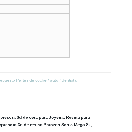
puesto Partes de coche / auto / dentista
presora 3d de cera para Joyería
,
Resina para
mpresora 3d de resina Phrozen Sonic Mega 8k
,