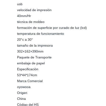
usb
velocidad de impresión
40mm/Hr
técnica de moldeo
formación de superficie por curado de luz (lcd)
temperatura de funcionamiento
20°c a 30°
tamaño de la impresora
302×162×390mm
Paquete de Transporte
embalaje de papel
Especificación
53*44*174cm
Marca Comercial
oyowooa
Origen
China
Código del HS