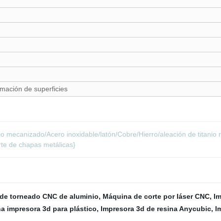
mación de superficies
ecanizado/Acero inoxidable/latón/Cobre/Hierro/aleación de titanio re
te de chapas metálicas}
 de torneado CNC de aluminio
,
Máquina de corte por láser CNC
,
Im
a impresora 3d para plástico
,
Impresora 3d de resina Anycubic
,
I