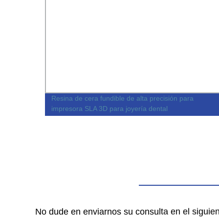
 la
Resina de cera fundible de alta precisión para
impresora SLA 3D para joyería dental
No dude en enviarnos su consulta en el siguie