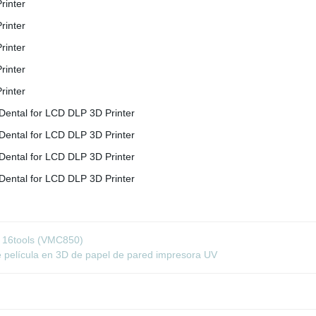
d 16tools (VMC850)
 de película en 3D de papel de pared impresora UV