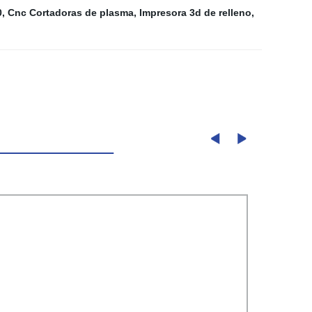
0
,
Cnc Cortadoras de plasma
,
Impresora 3d de relleno
,