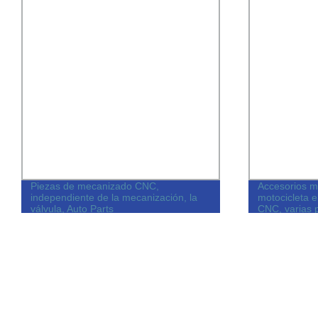
Piezas de mecanizado CNC,
Accesorios m
independiente de la mecanización, la
motocicleta e
válvula, Auto Parts
CNC, varias 