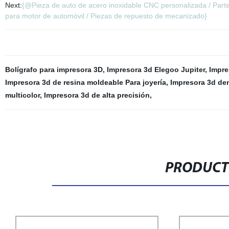
Next:
{@Pieza de auto de acero inoxidable CNC personalizada / Parte
para motor de automóvil / Piezas de repuesto de mecanizado}
Bolígrafo para impresora 3D
,
Impresora 3d Elegoo Jupiter
,
Impre
Impresora 3d de resina moldeable Para joyería
,
Impresora 3d den
multicolor
,
Impresora 3d de alta precisión
,
PRODUCT