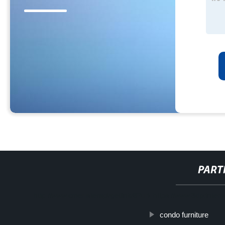
PART
http://www.cmer.site/api/getlink/8?url=https://www.3dprint
condo furniture