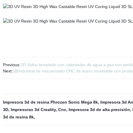
Previous:
3D Vidrio templado con calentador de agua a gas con perill
Next:
{@Industria de mecanizado CNC de acero inoxidable con prod
Impresora 3d de resina Phrozen Sonic Mega 8k
,
Impresora 3d A
3D
,
Impresoras 3d Creality
,
Cnc
,
Impresora 3d de alta precisión
,
3d de resina 8k
,