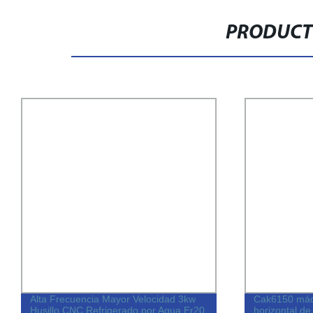
PRODUCT
Alta Frecuencia Mayor Velocidad 3kw
Cak6150 máqu
Husillo CNC Refrigerado por Agua Er20
horizontal de