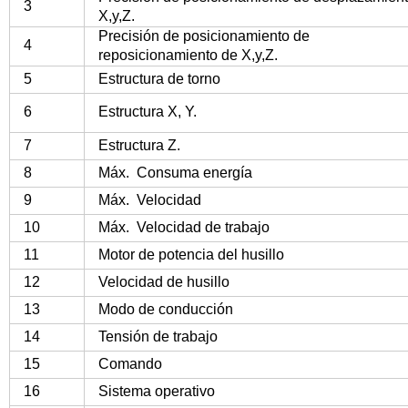
3
X,y,Z.
Precisión de posicionamiento de
4
reposicionamiento de X,y,Z.
5
Estructura de torno
6
Estructura X, Y.
7
Estructura Z.
8
Máx.
Consuma energía
9
Máx.
Velocidad
10
Máx.
Velocidad de trabajo
11
Motor de potencia del husillo
12
Velocidad de husillo
13
Modo de conducción
14
Tensión de trabajo
15
Comando
16
Sistema operativo