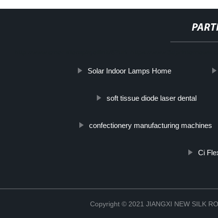
PART
http://www.cmer.site/api/getlink/8?url=https://www.3dprinterne
Solar Indoor Lamps Home
soft tissue diode laser dental
confectionery manufacturing machines
Ci Fle
Copyright © 2021 JIANGXI NEW SILK