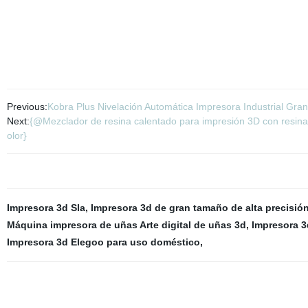
Previous:
Kobra Plus Nivelación Automática Impresora Industrial Gra
Next:
{@Mezclador de resina calentado para impresión 3D con resina
olor}
Impresora 3d Sla
,
Impresora 3d de gran tamaño de alta precisió
Máquina impresora de uñas Arte digital de uñas 3d
,
Impresora 3
Impresora 3d Elegoo para uso doméstico
,