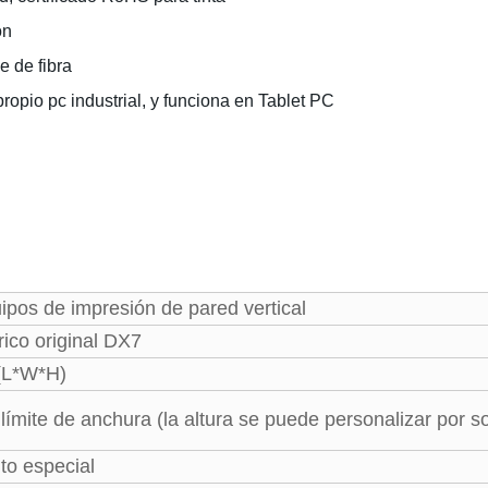
ón
e de fibra
 propio pc industrial, y funciona en Tablet PC
pos de impresión de pared vertical
rico original DX7
(L*W*H)
 límite de anchura (la altura se puede personalizar por so
to especial