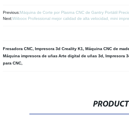
Previous:
Máquina de Corte por Plasma CNC de Gantry Portátil Prec
Next:
Wiiboox Professional mejor calidad de alta velocidad, mini im
Fresadora CNC
,
Impresora 3d Creality K1
,
Máquina CNC de made
Máquina impresora de uñas Arte digital de uñas 3d
,
Impresora 3
para CNC
,
PRODUCT