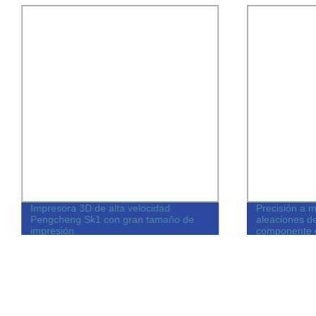
Impresora 3D de alta velocidad
Precisión a 
Pengcheng Sk1 con gran tamaño de
aleaciones d
impresión
componente 
Piezas de al