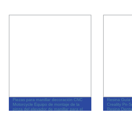
Piezas para manillar decoración CNC
Resina Guía 
Motorcycle Equipo de montaje de la
Creality Pn-
pinza del elevador de manillar para el
Resina Denta
adaptador de la pinza del elevador de
manillar R1200R R1250r (Color:
Titanio)