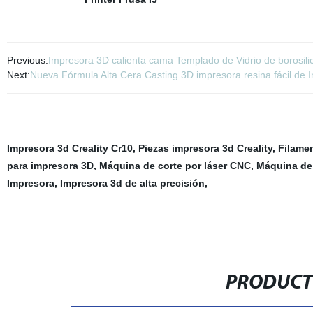
Previous:
Impresora 3D calienta cama Templado de Vidrio de borosili
Next:
Nueva Fórmula Alta Cera Casting 3D impresora resina fácil de
Impresora 3d Creality Cr10
,
Piezas impresora 3d Creality
,
Filame
para impresora 3D
,
Máquina de corte por láser CNC
,
Máquina de 
Impresora
,
Impresora 3d de alta precisión
,
PRODUCT