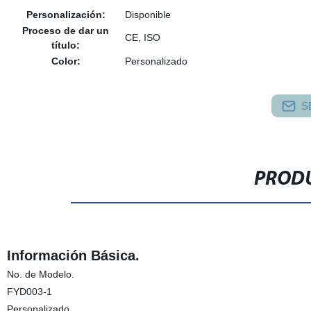
Personalización:
Disponible
Proceso de dar un
CE, ISO
título:
Color:
Personalizado
S
PRODU
Información Básica.
No. de Modelo.
FYD003-1
Personalizado