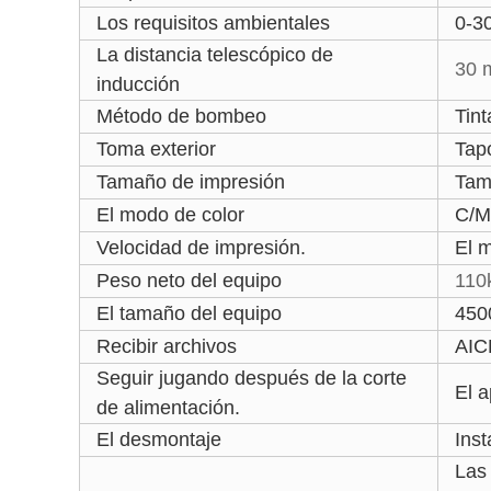
Los requisitos ambientales
0-30
La distancia telescópico de
30 
inducción
Método de bombeo
Tin
Toma exterior
Tapó
Tamaño de impresión
Tam
El modo de color
C/M
Velocidad de impresión.
El 
Peso neto del equipo
110
El tamaño del equipo
450
Recibir archivos
AIC
Seguir jugando después de la corte
El 
de alimentación.
El desmontaje
Ins
Las 