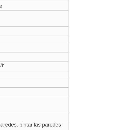
e
/h
paredes, pintar las paredes