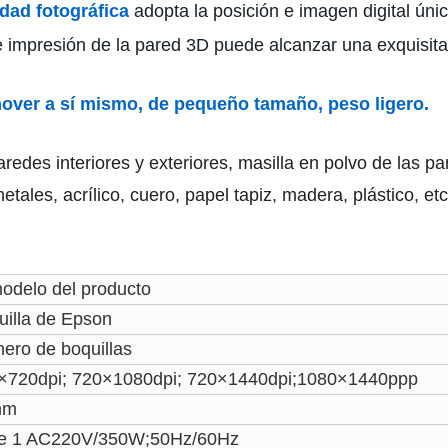
dad fotográfica
adopta la posición e imagen digital únic
de impresión de la pared 3D puede alcanzar una exquisit
ver a sí mismo, de pequeño tamaño, peso ligero.
paredes interiores y exteriores, masilla en polvo de las pa
tales, acrílico, cuero, papel tapiz, madera, plástico, etc
modelo del producto
uilla de Epson
ero de boquillas
×720dpi; 720×1080dpi; 720×1440dpi;1080×1440ppp
mm
e 1 AC220V/350W;50Hz/60Hz