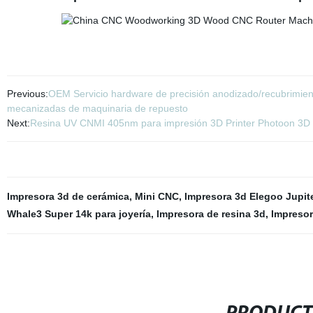
Previous:
OEM Servicio hardware de precisión anodizado/recubrimien
mecanizadas de maquinaria de repuesto
Next:
Resina UV CNMI 405nm para impresión 3D Printer Photoon 3D 
Impresora 3d de cerámica
,
Mini CNC
,
Impresora 3d Elegoo Jupit
Whale3 Super 14k para joyería
,
Impresora de resina 3d
,
Impresor