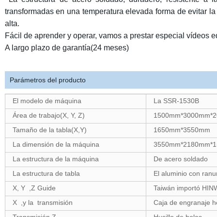
transformadas en una temperatura elevada forma de evitar la
alta.
Fácil de aprender y operar, vamos a prestar especial vídeos e
A largo plazo de garantía(24 meses)
Parámetros del producto
El modelo de máquina
La SSR-1530B
Área de trabajo(
X, Y, Z
)
1500
mm*
3000
mm*
Tamaño de la tabla(
X,Y
)
1650mm*3550mm
La dimensión de la máquina
3550
mm*
2180
mm*1
La estructura de la máquina
De acero soldado
La estructura de tabla
El aluminio con ran
X
,
Y
,Z Guide
Taiwán importó HINW
X
,
y la
transmisión
Caja de engranaje he