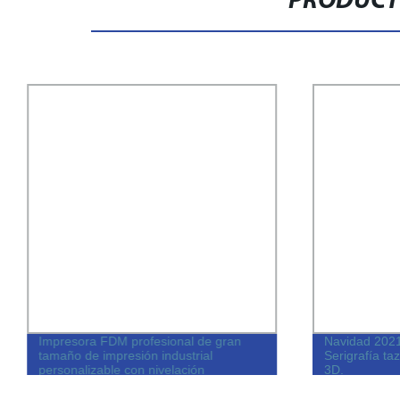
PRODUCT
Impresora FDM profesional de gran
Navidad 202
tamaño de impresión industrial
Serigrafía t
personalizable con nivelación
3D.
automática y conectividad WiFi para
imprimir con filamento para impresión