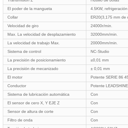
Transmisión Z
Husillo de bolas
El poder de la mangueta
4.5KW, refrigeración
Collar
ER20(3,175 mm de 
Velocidad de giro
24000
r/min.
Max. La velocidad de desplazamiento
32000mm/min.
La velocidad de trabajo Max.
20000
mm/min.
Sistema de control
NC-Studio
La precisión de posicionamiento
≤0,01
mm
La precisión de mecanizado
± 0,01
mm
El motor
Potente SERIE 86 4
Conductor
Potente LEADSHINE
Sistema de lubricación automática
Con
El sensor de cero X, Y EJE Z
Con
Sensor de altura de corte
Con
Filtro de onda
Con