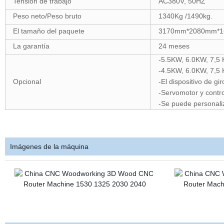
Tensión de trabajo
AC380
V, 50HZ
Peso neto/Peso bruto
1340Kg
/
1490kg.
El tamaño del paquete
3170mm*2080mm*
La garantía
24 meses
-5.5
KW
, 6.0KW
, 7,5
-4.5
KW
, 6.0KW
, 7,5
Opcional
-El dispositivo de gir
-Servomotor y contr
-Se puede personaliz
Imágenes de la máquina