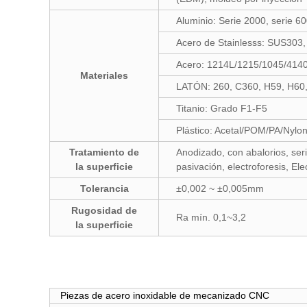
Aluminio: Serie 2000, serie 60
Acero de Stainlesss: SUS303
Acero: 1214L/1215/1045/414
Materiales
LATÓN: 260, C360, H59, H60
Titanio: Grado F1-F5
Plástico: Acetal/POM/PA/Nyl
Tratamiento de
Anodizado, con abalorios, ser
la superficie
pasivación, electroforesis, El
Tolerancia
±0,002 ~ ±0,005mm
Rugosidad de
Ra mín. 0,1~3,2
la superficie
Piezas de acero inoxidable de mecanizado CNC