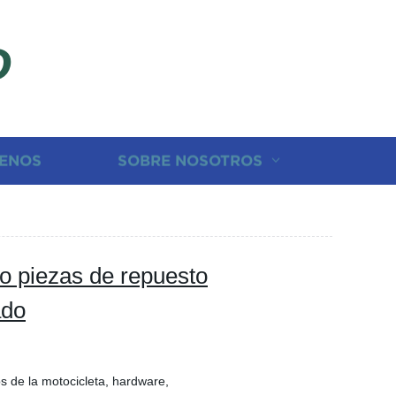
D
ENOS
SOBRE NOSOTROS
o piezas de repuesto
ado
os de la motocicleta, hardware,