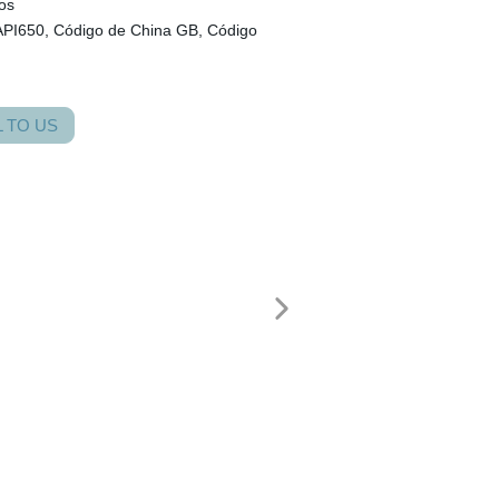
os
API650, Código de China GB, Código
 TO US