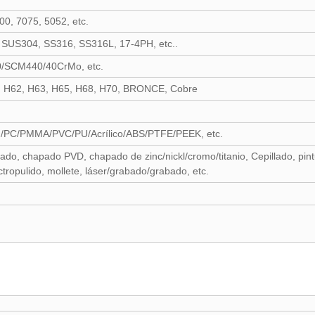
00, 7075, 5052, etc.
, SUS304, SS316, SS316L, 17-4PH, etc..
0/SCM440/40CrMo, etc.
, H62, H63, H65, H68, H70, BRONCE, Cobre
on/PC/PMMA/PVC/PU/Acrílico/ABS/PTFE/PEEK, etc.
iado, chapado PVD, chapado de zinc/nickl/cromo/titanio, Cepillado, pint
ectropulido, mollete, láser/grabado/grabado, etc.