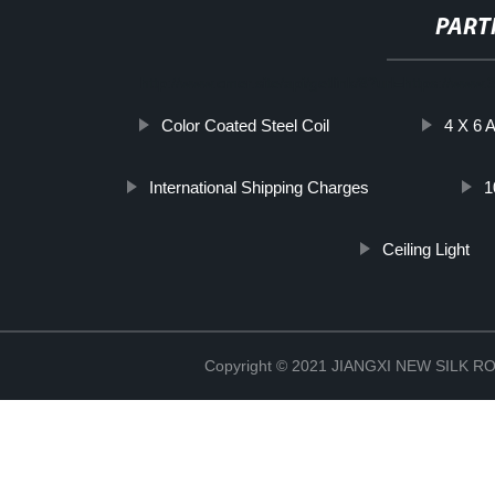
PART
http://www.cmer.site/api/getlink/8?url=https://ww
Color Coated Steel Coil
4 X 6 A
International Shipping Charges
1
Ceiling Light
Copyright © 2021 JIANGXI NEW SILK