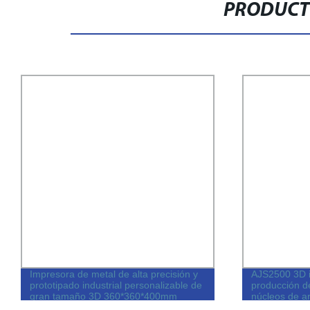
PRODUCT
Impresora de metal de alta precisión y
AJS2500 3D i
prototipado industrial personalizable de
producción d
gran tamaño 3D 360*360*400mm
núcleos de a