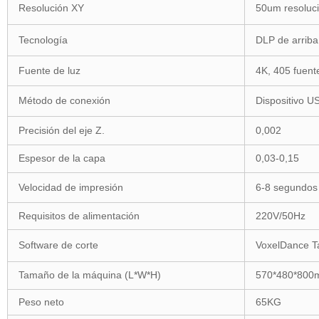
Resolución XY
50um resoluc
Tecnología
DLP de arriba
Fuente de luz
4K, 405 fuent
Método de conexión
Dispositivo U
Precisión del eje Z.
0,002
Espesor de la capa
0,03-0,15
Velocidad de impresión
6-8 segundos
Requisitos de alimentación
220V/50Hz
Software de corte
VoxelDance T
Tamaño de la máquina (L*W*H)
570*480*80
Peso neto
65KG