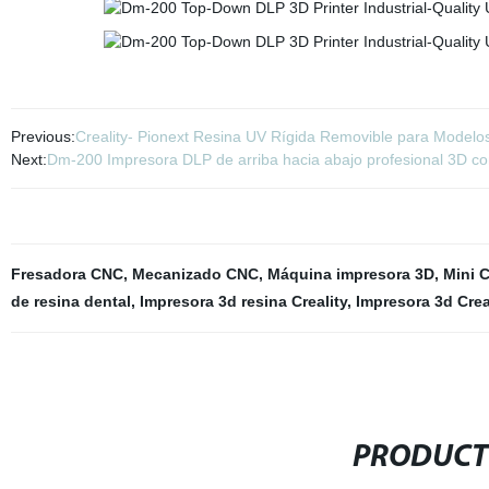
Previous:
Creality- Pionext Resina UV Rígida Removible para Modelo
Next:
Dm-200 Impresora DLP de arriba hacia abajo profesional 3D con
Fresadora CNC
,
Mecanizado CNC
,
Máquina impresora 3D
,
Mini 
de resina dental
,
Impresora 3d resina Creality
,
Impresora 3d Crea
PRODUCT