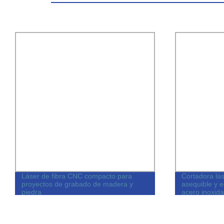
Láser de fibra CNC compacto para
Cortadora láse
proyectos de grabado de madera y
asequible y 
piedra
acero inoxida
pequeña, de 
2000W 3000W