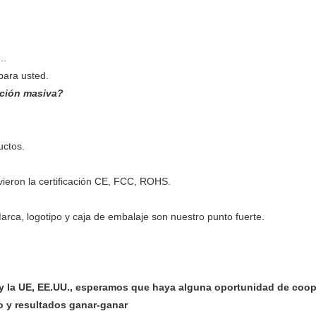
..
para usted.
cción masiva?
uctos.
vieron la certificación CE, FCC, ROHS.
rca, logotipo y caja de embalaje son nuestro punto fuerte.
 la UE, EE.UU.,
esperamos que haya alguna oportunidad de coop
o y resultados ganar-ganar