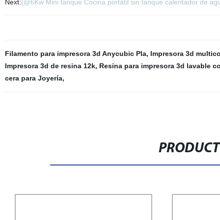
Next:
{@6Kw Mini tanque Cocina portátil sin tanque calentador de agu
Filamento para impresora 3d Anycubic Pla
,
Impresora 3d multico
Impresora 3d de resina 12k
,
Resina para impresora 3d lavable c
cera para Joyería
,
PRODUCT