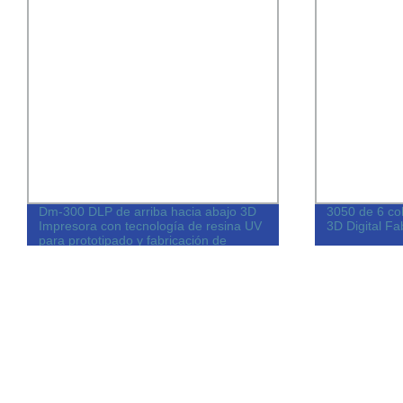
Dm-300 DLP de arriba hacia abajo 3D
3050 de 6 col
Impresora con tecnología de resina UV
3D Digital F
para prototipado y fabricación de
precisión