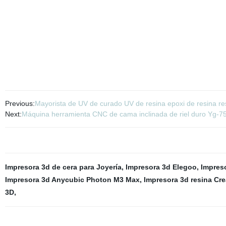
Previous:
Mayorista de UV de curado UV de resina epoxi de resina re
Next:
Máquina herramienta CNC de cama inclinada de riel duro Yg-75
Impresora 3d de cera para Joyería
,
Impresora 3d Elegoo
,
Impreso
Impresora 3d Anycubic Photon M3 Max
,
Impresora 3d resina Crea
3D
,