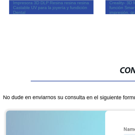
Impresora 3D DLP Resina resina resina
Creality- 3D
Castable UV para la joyería y fundición
función Smar
Dental
impresión, g
construcción 
Extruir de d
CON
No dude en enviarnos su consulta en el siguiente form