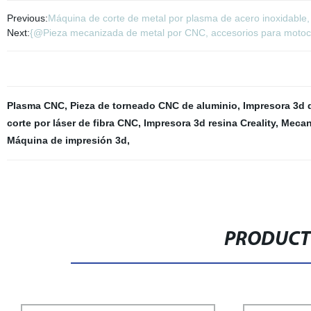
Previous:
Máquina de corte de metal por plasma de acero inoxidable
Next:
{@Pieza mecanizada de metal por CNC, accesorios para motoci
Plasma CNC
,
Pieza de torneado CNC de aluminio
,
Impresora 3d 
corte por láser de fibra CNC
,
Impresora 3d resina Creality
,
Mecan
Máquina de impresión 3d
,
PRODUCT