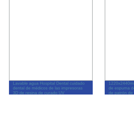
Lavable agua Hospital Dental cuidado
1220x2440m
dental de médicos de las impresoras
de espuma d
3D de resina de curado UV
de patrón de
China para 