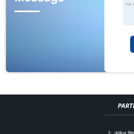
PART
http://www.cmer.site/api/getlink/8?url=https://www.3dprinternews
delkor fil
de-pintura-mural-arte-en-vidrio-dibujo-en-pared/