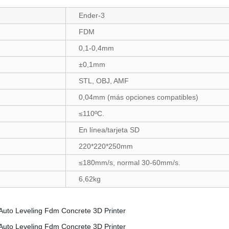
Ender-3
FDM
0,1-0,4mm
±0,1mm
STL, OBJ, AMF
0,04mm (más opciones compatibles)
≤110ºC.
En línea/tarjeta SD
220*220*250mm
≤180mm/s, normal 30-60mm/s.
6,62kg