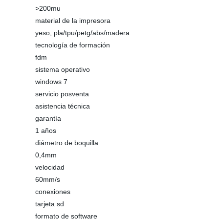
>200mu
material de la impresora
yeso, pla/tpu/petg/abs/madera
tecnología de formación
fdm
sistema operativo
windows 7
servicio posventa
asistencia técnica
garantía
1 años
diámetro de boquilla
0,4mm
velocidad
60mm/s
conexiones
tarjeta sd
formato de software