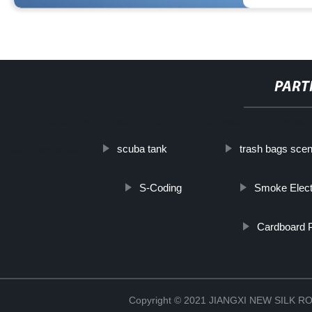
PART
http://www.cmer.site/api/getlink/8?url=https://www.3dprinternew
scuba tank
trash bags sce
odontologia-3d/
S-Coding
Smoke Electr
Cardboard 
Copyright © 2021 JIANGXI NEW SILK