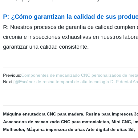
P: ¿Cómo garantizan la calidad de sus produ
R: Nuestros procesos de garantía de calidad cumplen 
circonia e inspecciones exhaustivas en nuestros labora
garantizar una calidad consistente.
Previous:
Componentes de mecanizado CNC personalizados de metal a
Next:
{@Escáner de resina temporal de alta tecnología DLP dental An
Máquina enrutadora CNC para madera
,
Resina para impresora 3
Accesorios de mecanizado CNC para motocicletas
,
Mini CNC
,
Im
Multicolor
,
Máquina impresora de uñas Arte digital de uñas 3d
,