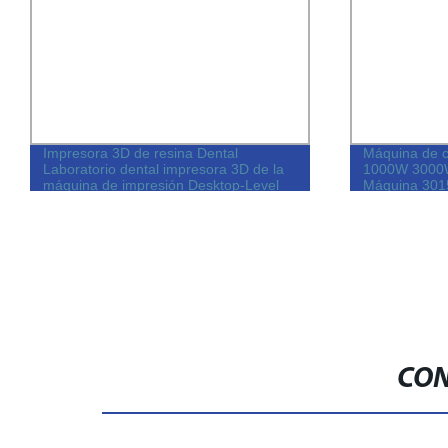
Impresora 3D de resina Dental
Máquina de c
Laboratorio dental impresora 3D de la
1000W 3000W 
máquina de impresión Desktop-Level
Máquina 3015
impresora 3D.
metal láser p
acero Corte 
CON