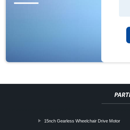
PART
http://www.cmer.site/api/getlink/8?url=https://www.3dprinternews
15nch Gearless Wheelchair Drive Motor