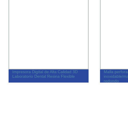
Impresora Digital de Alta Calidad 3D
Malla perfor
Laboratorio Dental Resina Flexible
inoxidable/ma
redondo