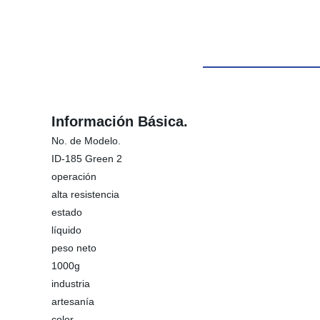
Información Básica.
No. de Modelo.
ID-185 Green 2
operación
alta resistencia
estado
líquido
peso neto
1000g
industria
artesanía
color