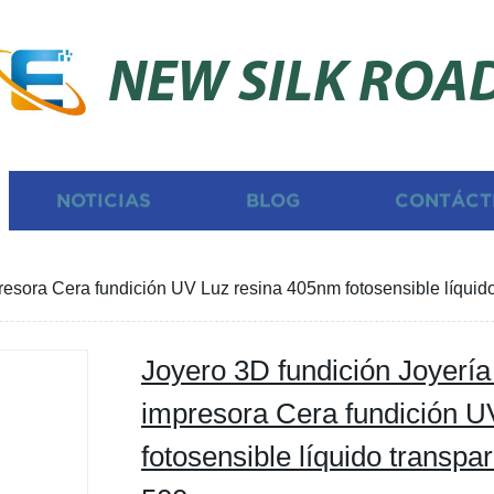
NEW SILK ROA
NOTICIAS
BLOG
CONTÁCT
resora Cera fundición UV Luz resina 405nm fotosensible líqui
Joyero 3D fundición Joyerí
impresora Cera fundición U
fotosensible líquido transp