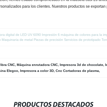
sonalizados para los clientes. Nuestros productos se exportan 
ra digital de LED UV 6090 Impresión 6 máquina de colores para la imp
aquinaria de metal Piezas de precisión Servicios de prototipado To
fibra CNC
,
Máquina enrutadora CNC
,
Impresora 3d de chocolate
,
I
sina Elegoo
,
Impresora a color 3D
,
Cnc Cortadoras de plasma
,
PRODUCTOS DESTACADOS