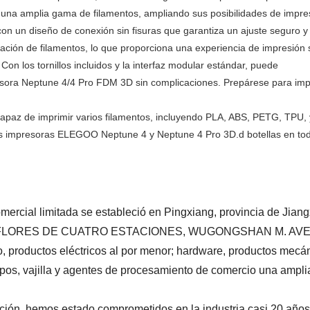
 una amplia gama de filamentos, ampliando sus posibilidades de impre
con un diseño de conexión sin fisuras que garantiza un ajuste seguro y 
ación de filamentos, lo que proporciona una experiencia de impresión 
. Con los tornillos incluidos y la interfaz modular estándar, puede
sora Neptune 4/4 Pro FDM 3D sin complicaciones. Prepárese para imp
 capaz de imprimir varios filamentos, incluyendo PLA, ABS, PETG, TPU, 
las impresoras ELEGOO Neptune 4 y Neptune 4 Pro 3D.
d botellas en to
omercial limitada se estableció en Pingxiang, provincia de Jian
 FLORES DE CUATRO ESTACIONES, WUGONGSHAN M. AVE., PI
, productos eléctricos al por menor; hardware, productos mecán
ipos, vajilla y agentes de procesamiento de comercio una ampli
ón, hemos estado comprometidos en la industria casi 20 años, y