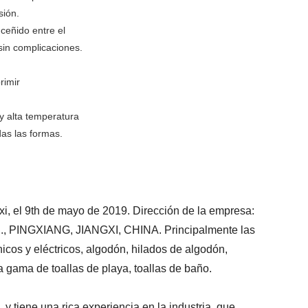
sión.
ceñido entre el
sin complicaciones.
rimir
y alta temperatura
das las formas.
gxi, el 9th de mayo de 2019. Dirección de la empresa:
NGXIANG, JIANGXI, CHINA. Principalmente las
icos y eléctricos, algodón, hilados de algodón,
a gama de toallas de playa, toallas de baño.
 tiene una rica experiencia en la industria, que