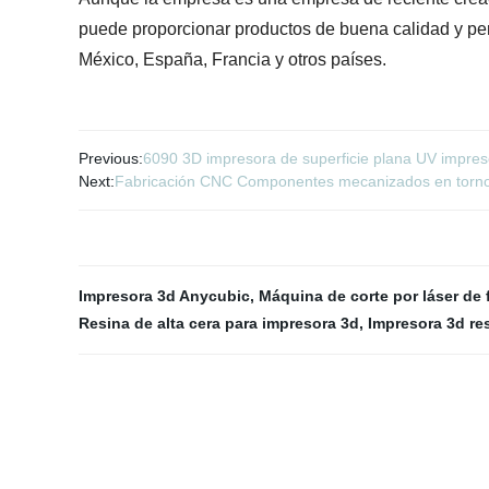
puede proporcionar productos de buena calidad y per
México, España, Francia y otros países.
Previous:
6090 3D impresora de superficie plana UV impreso
Next:
Fabricación CNC Componentes mecanizados en torno M
Impresora 3d Anycubic
,
Máquina de corte por láser de 
Resina de alta cera para impresora 3d
,
Impresora 3d re