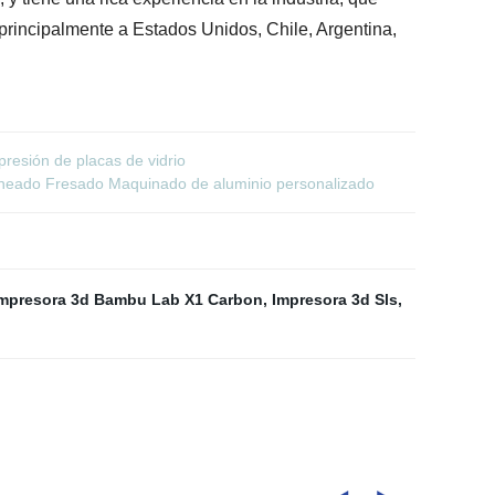
principalmente a Estados Unidos, Chile, Argentina,
resión de placas de vidrio
rneado Fresado Maquinado de aluminio personalizado
mpresora 3d Bambu Lab X1 Carbon
,
Impresora 3d Sls
,