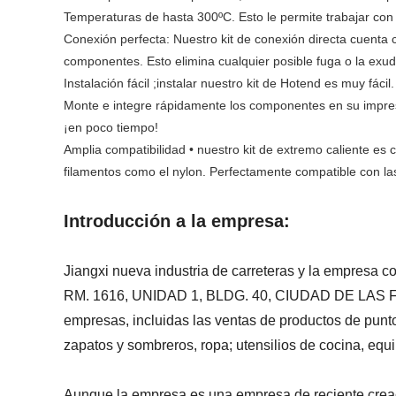
Temperaturas de hasta 300ºC. Esto le permite trabajar con
Conexión perfecta: Nuestro kit de conexión directa cuenta 
componentes. Esto elimina cualquier posible fuga o la exud
Instalación fácil ;instalar nuestro kit de Hotend es muy fácil
Monte e integre rápidamente los componentes en su impre
¡en poco tiempo!
Amplia compatibilidad • nuestro kit de extremo caliente es
filamentos como el nylon. Perfectamente compatible con 
Introducción a la empresa:
Jiangxi nueva industria de carreteras y la empresa c
RM. 1616, UNIDAD 1, BLDG. 40, CIUDAD DE LAS
empresas, incluidas las ventas de productos de punto
zapatos y sombreros, ropa; utensilios de cocina, equ
Aunque la empresa es una empresa de reciente creaci