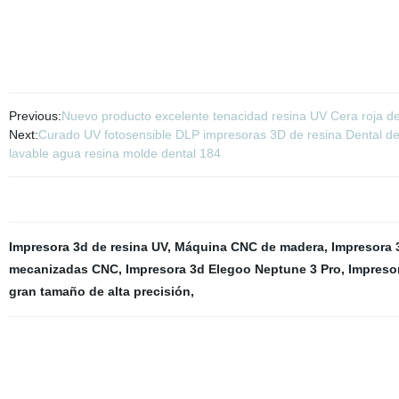
Previous:
Nuevo producto excelente tenacidad resina UV Cera roja de 
Next:
Curado UV fotosensible DLP impresoras 3D de resina Dental de
lavable agua resina molde dental 184
Impresora 3d de resina UV
,
Máquina CNC de madera
,
Impresora 3
mecanizadas CNC
,
Impresora 3d Elegoo Neptune 3 Pro
,
Impresor
gran tamaño de alta precisión
,