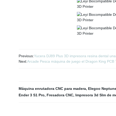
Previous:
Yucera DJ89 Plus 3D impresora resina dental una 
Next:
Arcade Pesca máquina de juego el Dragon King PCB 
Máquina enrutadora CNC para madera
,
Elegoo Neptune
Ender 3 S1 Pro
,
Fresadora CNC
,
Impresora 3d Slm de m