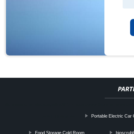
PART
http://www.cmer.site/api/getlink/8?url=https://www.3dprinternewsro
Portable Electric Car
acero-inoxidable/
Food Storage Cold Room
bioscrub