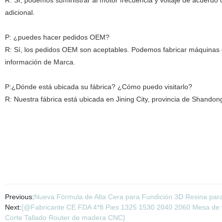
R: Sí, podemos suministrar al motor frecuencia y voltaje de acuer
adicional.
P: ¿puedes hacer pedidos OEM?
R: Sí, los pedidos OEM son aceptables. Podemos fabricar máquinas d
información de Marca.
P:¿Dónde está ubicada su fábrica? ¿Cómo puedo visitarlo?
R: Nuestra fábrica está ubicada en Jining City, provincia de Shandon
Previous:
Nueva Fórmula de Alta Cera para Fundición 3D Resina par
Next:
{@Fabricante CE FDA 4*8 Pies 1325 1530 2040 2060 Mesa de v
Corte Tallado Router de madera CNC}