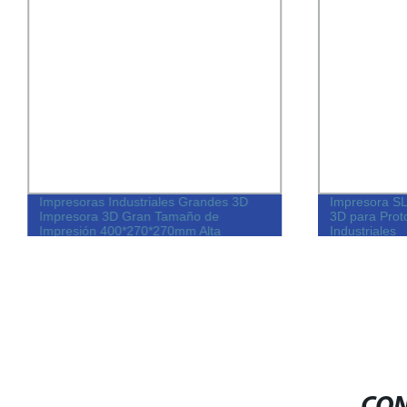
Impresoras Industriales Grandes 3D
Impresora SL
Impresora 3D Gran Tamaño de
3D para Proto
Impresión 400*270*270mm Alta
Industriales
Precisión Impresora 3D Máquina de
Impresión FDM