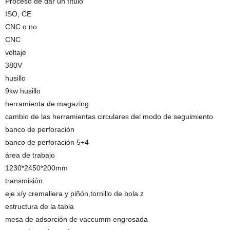
Proceso de dar un título
ISO, CE
CNC o no
CNC
voltaje
380V
husillo
9kw husillo
herramienta de magazing
cambio de las herramientas circulares del modo de seguimiento
banco de perforación
banco de perforación 5+4
área de trabajo
1230*2450*200mm
transmisión
eje x/y cremallera y piñón,tornillo de bola z
estructura de la tabla
mesa de adsorción de vaccumm engrosada