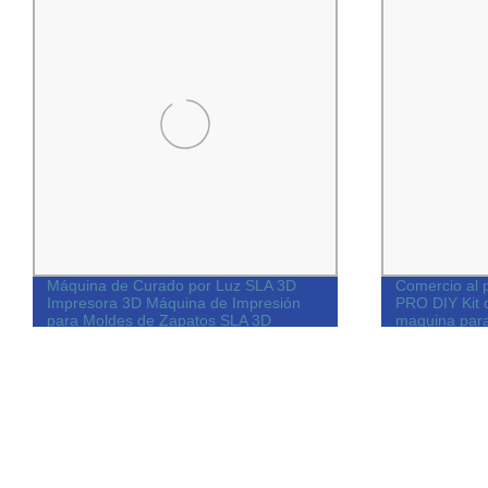
Máquina de Curado por Luz SLA 3D
Comercio al 
Impresora 3D Máquina de Impresión
PRO DIY Kit 
para Moldes de Zapatos SLA 3D
maquina para 
Impresora SLA 3D Máquina de
Impresión para Construir Modelos 3D