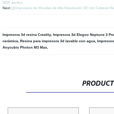
MDF acrílico
Next:
{@Impresora de Murales de Alta Resolución 3D con Cabezal Rico
Impresora 3d resina Creality
,
Impresora 3d Elegoo Neptune 3 Pr
cerámica
,
Resina para impresora 3d lavable con agua
,
Impresor
Anycubic Photon M3 Max
,
PRODUCT