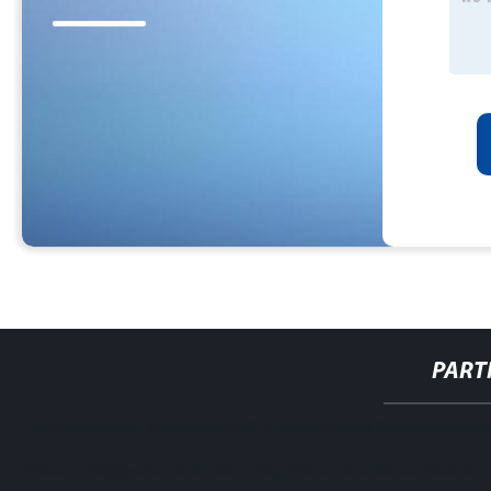
PART
http://www.cmer.site/api/getlink/8?url=https://www.3dprinternews
madera-trabajo-cnc-router-para-maquina-de-puertas-de-madera/