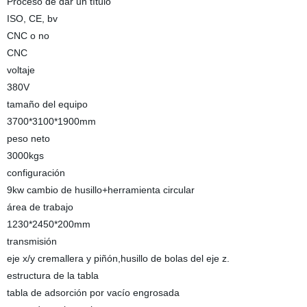
Proceso de dar un título
ISO, CE, bv
CNC o no
CNC
voltaje
380V
tamaño del equipo
3700*3100*1900mm
peso neto
3000kgs
configuración
9kw cambio de husillo+herramienta circular
área de trabajo
1230*2450*200mm
transmisión
eje x/y cremallera y piñón,husillo de bolas del eje z.
estructura de la tabla
tabla de adsorción por vacío engrosada