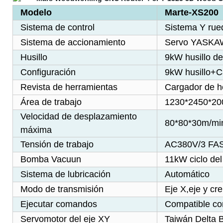
Modelo
Marte-XS200
Sistema de control
Sistema Y r
Sistema de accionamiento
Servo YASKA
Husillo
9kW husillo de
Configuración
9kW husillo+C
Revista de herramientas
Cargador de he
Área de trabajo
1230*2450*2
Velocidad de desplazamiento
80*80*30m/min
máxima
Tensión de trabajo
AC380V/3 FA
Bomba Vacuun
11kW ciclo de
Sistema de lubricación
Automático
Modo de transmisión
Eje X,eje y cr
Ejecutar comandos
Compatible co
Servomotor del eje XY
Taiwán Delta 