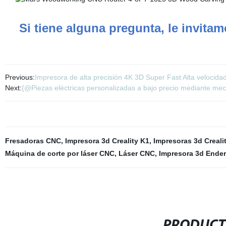
Si tiene alguna pregunta, le invita
Previous:
Impresora de alta precisión 4K 3D Super Fast Alta velocid
Next:
{@Piezas eléctricas personalizadas a bajo precio mediante me
Fresadoras CNC
,
Impresora 3d Creality K1
,
Impresoras 3d Creali
Máquina de corte por láser CNC
,
Láser CNC
,
Impresora 3d Ender 
PRODUCT