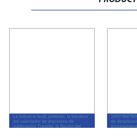
La industria textil, poliéster, la bandera
1800*900*800
del calentador de impresora de
de desplazam
sublimación Transfer, la fijación del
procesamient
calentador de la máquina (HF-1800N)
Corte vertic
máquina Cen