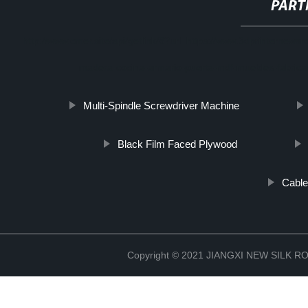
PART
http://www.cmer.site/api/getlink/8?url=https://www.3dprinterne
madera-cocina-armario-puerta-mdf-muebles-fabrica
Multi-Spindle Screwdriver Machine
Black Film Faced Plywood
Cable
Copyright © 2021 JIANGXI NEW SILK