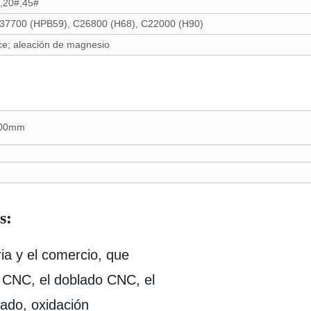
,20#,45#
37700 (HPB59), C26800 (H68), C22000 (H90)
nce; aleación de magnesio
00mm
s:
ia y el comercio, que
n CNC, el doblado CNC, el
ado, oxidación