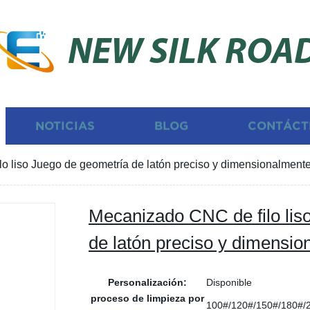
NEW SILK ROA
NOTICIAS
BLOG
CONTÁCT
o liso Juego de geometría de latón preciso y dimensionalmente
Mecanizado CNC de filo lis
de latón preciso y dimensio
Personalización:
Disponible
proceso de limpieza por
100#/120#/150#/180#/