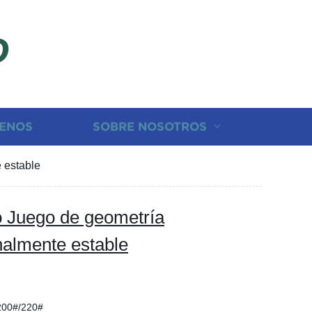
D
ENOS
SOBRE NOSOTROS
 estable
o Juego de geometría
nalmente estable
200#/220#