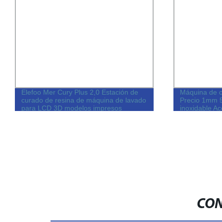
Elefoo Mer Cury Plus 2,0 Estación de
Máquina de c
curado de resina de máquina de lavado
Precio 1mm
para LCD 3D modelos impresos
inoxidable Ac
CON