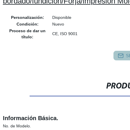
bordado/fundición/Forja/impresión Mol
Personalización:
Disponible
Condición:
Nuevo
Proceso de dar un
CE, ISO 9001
título:
S
PRODU
Información Básica.
No. de Modelo.