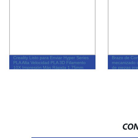
Creality Listo para Enviar Hyper Series
Brazo de Con
PLA Alta Velocidad PLA 3D Filamento
mecanizado d
10X Impresión Más Rápida 1.75mm
de piezas irr
1kg/Roll 3D Filamento para Impresora
CON