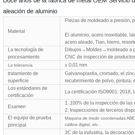
Doce años de la fábrica de metal OEM Servicio 
aleación de aluminio
Piezas de moldeado a presión, p
Material
El aluminio, acero inoxidable, l
acero aleado, Tian, hierro, resor
La tecnología de
Dibujos→Moldes→moldeado a pre
procesamiento
CNC de inspección de product
± 0,01 mm
La tolerancia
tratamiento de
Galvanoplastia, cromado, el zinc
superficie
recubrimiento de polvo, pintura, e
Los estándares de
La certificación ISO9001: 2018, l
certificación
1. 100% de la inspección de las 
Examen
2. Inspecciones de terceros dispo
El equipo de prueba
Máquina de medir coordenadas ABERLI
calibre digital, etc..
principal
3C de la industria, la decoració