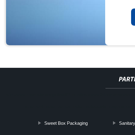
PART
http://www.cmer.site/api/getlink/8?url=https://www.3dprinternews
automovil-motor-bomba-motor-motocicleta-maquina-de-bo
Sweet Box Packaging
Sanitar