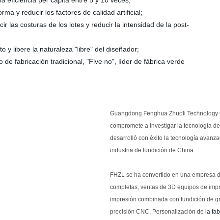
a eficiencia per cápita entre 5 y 10 veces;
rma y reducir los factores de calidad artificial;
ir las costuras de los lotes y reducir la intensidad de la post-
 y libere la naturaleza "libre" del diseñador;
 de fabricación tradicional, "Five no", líder de fábrica verde
Guangdong Fenghua Zhuoli Technology Co
compromete a investigar la tecnología de
desarrolló con éxito la tecnología avanz
industria de fundición de China.
FHZL se ha convertido en una empresa de 
completas, ventas de 3D equipos de impr
impresión combinada con fundición de gr
precisión CNC, Personalización de
la fa