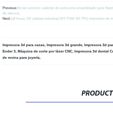
Previous:
Kit de extremo caliente de extrusora ensamblado para Nep
de silicona,
Next:
{@Yousu 3D calidad industrial DIY FDM 3D TPU impresión de
Impresora 3d para casas
,
Impresora 3d grande
,
Impresora 3d pa
Ender 3
,
Máquina de corte por láser CNC
,
Impresora 3d dental Cr
de resina para joyería
,
PRODUCT