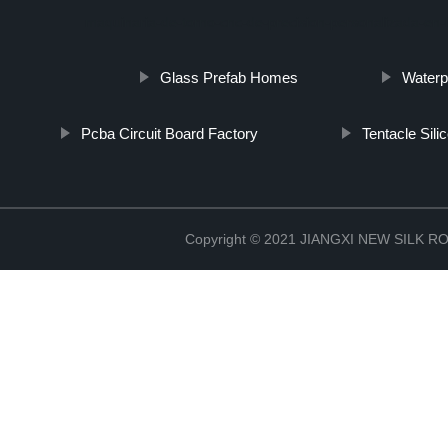
maquinaria-de-torno-cnc-de-precision-personalizada-en-l
Glass Prefab Homes
Waterp
Pcba Circuit Board Factory
Tentacle Sili
Copyright © 2021 JIANGXI NEW SILK