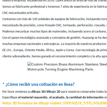
Nuestra empresa, establecida en 2014, cubre ahora un área de más de than8
Somos un fabricante profesional y tenemos 7 años de experiencia en la fabric
CNC mecanizados artículos.
Contamos con más de 120 unidades de equipos de fabricación, incluyendo torn
mecanizado de precisión, como fresado CNC, torneado, perforación, roscado, e
Podemos mecanizar muchos tipos de materiales, incluyendo acero al carbono, ac
Con el apoyo tecnológico avanzado y conceptos de gestión, Huayang se ha de
muchas empresas nacionales y extranjeras. La mayoría de nuestros productos se
EE.UU., Europa, Oriente Medio, África, Japón y Corea. Con tecnología de primer
cliente sobresaliente, hemos ganado el reconocimiento completo y la alta apre
* ¿Cómo recibir una cotización en línea?
Por favor envíenos su
dibujo 3D/dibujo 2D
para nosotros compruebe todas la
Especifique
el material requerido, el acabado, la cantidad de información
en
Nota: 3D formatos de dibujo viables: STEP/IGS/X_T/STL/SOLIDWOR