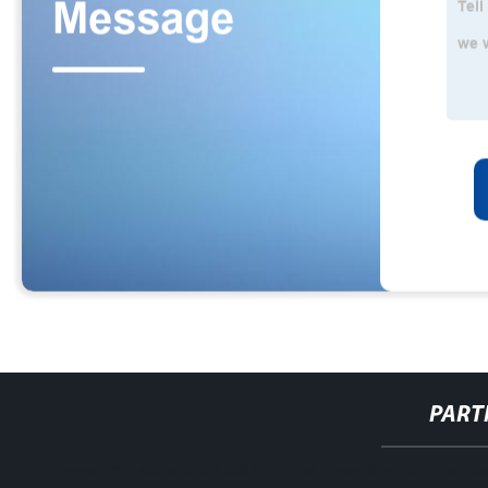
PART
http://www.cmer.site/api/getlink/8?url=https://www.3dprinternews