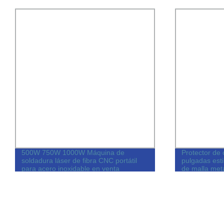
Protector de canalón de aluminio de 4
Pared Vertica
pulgadas estilo K, pantallas de canalón
máquina de i
de malla metálica
decoración i