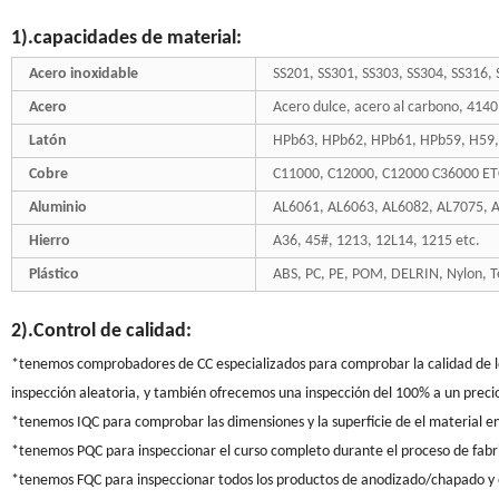
1).capacidades de material:
Acero inoxidable
SS201, SS301, SS303, SS304, SS316, 
Acero
Acero dulce, acero al carbono, 4140
Latón
HPb63, HPb62, HPb61, HPb59, H59,
Cobre
C11000, C12000, C12000 C36000 ET
Aluminio
AL6061, AL6063, AL6082, AL7075, A
Hierro
A36, 45#, 1213, 12L14, 1215 etc.
Plástico
ABS, PC, PE, POM, DELRIN, Nylon, Tef
2).Control de calidad:
*tenemos comprobadores de CC especializados para comprobar la calidad de los
inspección aleatoria, y también ofrecemos una inspección del 100% a un precio
*tenemos IQC para comprobar las dimensiones y la superficie de el material e
*tenemos PQC para inspeccionar el curso completo durante el proceso de fabr
*tenemos FQC para inspeccionar todos los productos de anodizado/chapado y o