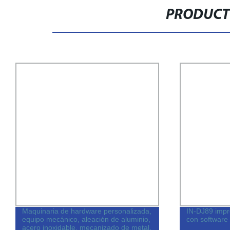
PRODUCT
Maquinaria de hardware personalizada,
IN-DJ89 impr
equipo mecánico, aleación de aluminio,
con software
acero inoxidable, mecanizado de metal,