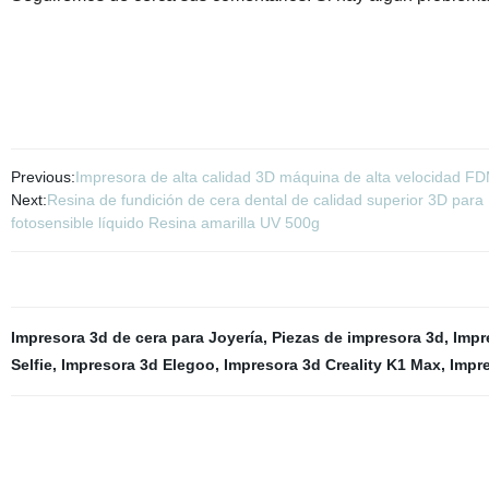
Previous:
Impresora de alta calidad 3D máquina de alta velocidad F
Next:
Resina de fundición de cera dental de calidad superior 3D pa
fotosensible líquido Resina amarilla UV 500g
Impresora 3d de cera para Joyería
,
Piezas de impresora 3d
,
Impr
Selfie
,
Impresora 3d Elegoo
,
Impresora 3d Creality K1 Max
,
Impre