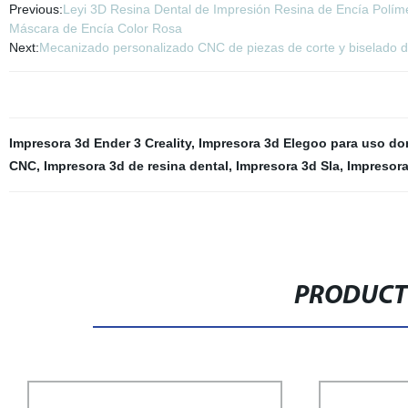
Previous:
Leyi 3D Resina Dental de Impresión Resina de Encía Polím
Máscara de Encía Color Rosa
Next:
Mecanizado personalizado CNC de piezas de corte y biselado 
Impresora 3d Ender 3 Creality
,
Impresora 3d Elegoo para uso do
CNC
,
Impresora 3d de resina dental
,
Impresora 3d Sla
,
Impresora
PRODUCT