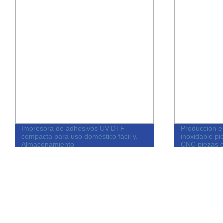
Impresora de adhesivos UV DTF
Producción e
compacta para uso doméstico fácil y.
inoxidable pi
Almacenamiento
CNC piezas 
mecanizada