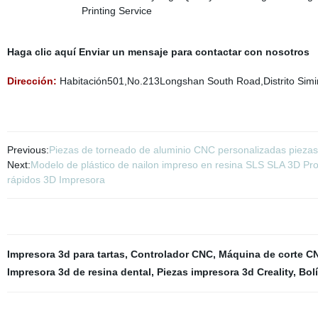
Haga clic aquí Enviar un mensaje para contactar con nosotros
Dirección:
Habitación501,No.213Longshan South Road,Distrito Sim
Previous:
Piezas de torneado de aluminio CNC personalizadas piezas
Next:
Modelo de plástico de nailon impreso en resina SLS SLA 3D Prov
rápidos 3D Impresora
Impresora 3d para tartas
,
Controlador CNC
,
Máquina de corte C
Impresora 3d de resina dental
,
Piezas impresora 3d Creality
,
Bol