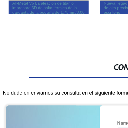
All-Metal V6 La aleación de titanio
Nueva llegad
impresora 3D de salto térmico de la
de alta preci
garganta de la boquilla de 1,75mm/3,00
escritorio
V6 de bloque de calefacción
CON
No dude en enviarnos su consulta en el siguiente form