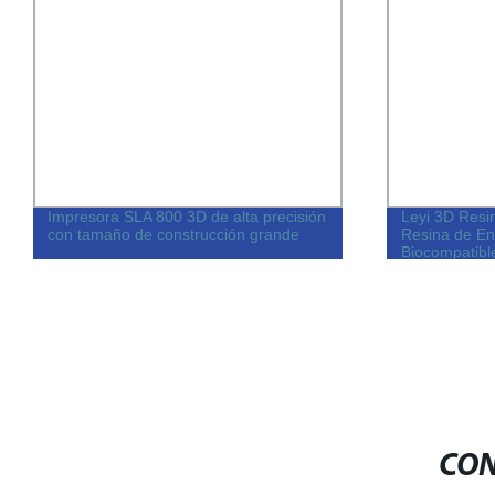
Impresora SLA 800 3D de alta precisión
Leyi 3D Resi
con tamaño de construcción grande
Resina de En
Biocompatibl
Impresora Fl
Máscara de E
CON