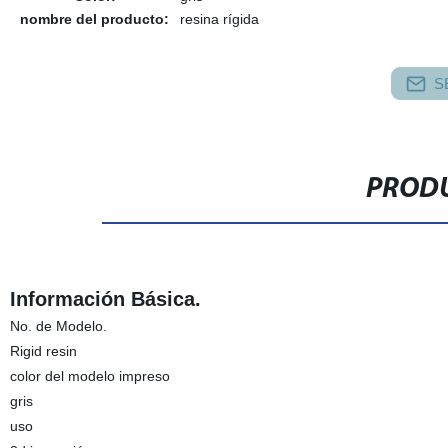
nombre del producto:
resina rígida
S
PRODU
Información Básica.
No. de Modelo.
Rigid resin
color del modelo impreso
gris
uso