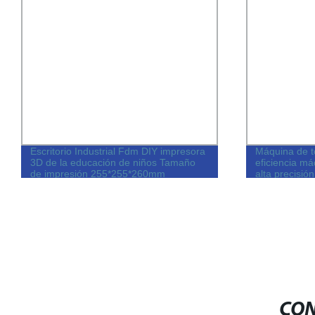
Escritorio Industrial Fdm DIY impresora
Máquina de to
3D de la educación de niños Tamaño
eficiencia m
de impresión 255*255*260mm
alta precisió
CON