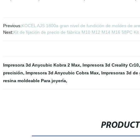
Previous:
KOCEL AJS 1800a gran nivel de fundición de moldes de are
Next:
Kit de fijación de precio de fábrica M10 M12 M14 M16 58PC Kit
Impresora 3d Anycubic Kobra 2 Max
,
Impresora 3d Creality Cr10
precisión
,
Impresora 3d Anycubic Cobra Max
,
Impresoras 3d de
resina moldeable Para joyería
,
PRODUCT