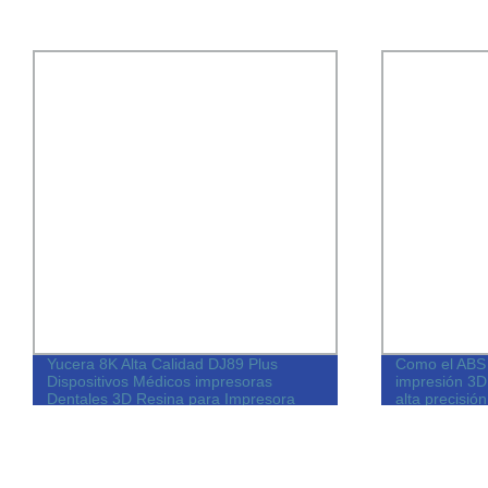
Yucera 8K Alta Calidad DJ89 Plus
Como el ABS
Dispositivos Médicos impresoras
impresión 3D 
Dentales 3D Resina para Impresora
alta precisió
impresoras 