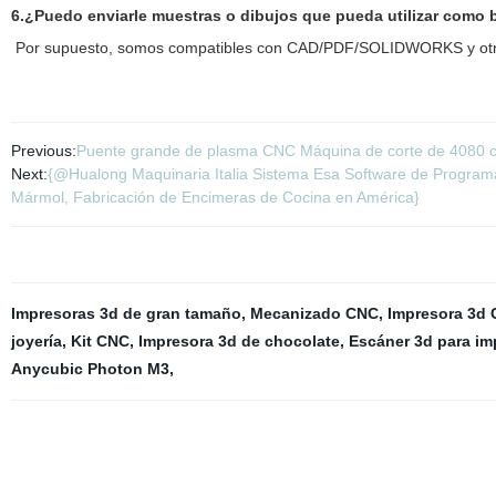
6.¿Puedo enviarle muestras o dibujos que pueda utilizar como 
Por supuesto, somos compatibles con CAD/PDF/SOLIDWORKS y otro
Previous:
Puente grande de plasma CNC Máquina de corte de 4080 con
Next:
{@Hualong Maquinaria Italia Sistema Esa Software de Program
Mármol, Fabricación de Encimeras de Cocina en América}
Impresoras 3d de gran tamaño
,
Mecanizado CNC
,
Impresora 3d C
joyería
,
Kit CNC
,
Impresora 3d de chocolate
,
Escáner 3d para im
Anycubic Photon M3
,