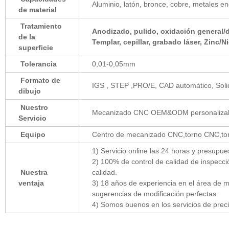
Aluminio, latón, bronce, cobre, metales e
de material
Tratamiento
Anodizado, pulido, oxidación general/du
de la
Templar, cepillar, grabado láser, Zinc/N
superficie
Tolerancia
0,01-0,05mm
Formato de
IGS , STEP ,PRO/E, CAD automático, Sol
dibujo
Nuestro
Mecanizado CNC OEM&ODM personalizable,
Servicio
Equipo
Centro de mecanizado CNC,torno CNC,to
1) Servicio online las 24 horas y presupu
2) 100% de control de calidad de inspecci
Nuestra
calidad.
ventaja
3) 18 años de experiencia en el área de 
sugerencias de modificación perfectas.
4) Somos buenos en los servicios de preci