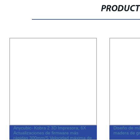
PRODUCT
Anycubic- Kobra 2 3D Impresora, 6X
Diseño de má
Actualizaciones de firmware más
madera de g
rápidas 300mm/S Velocidad máxima de