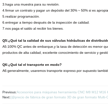
3.haga una muestra para su revisión.
4.firmar un contrato y pagar un depósito del 30% ~ 50% si es apropi
5.realizar programación.
6.entregar a tiempo después de la inspección de calidad.
7.nos paga el saldo al recibir los bienes.
Q5:¿Qué tal la calidad de sus válvulas hidráulicas de distribui
A5:100% QC antes de embarque,y la tasa de detección es menor que
productos de alta calidad, excelente conocimiento de servicio y ges
Q6:¿Qué tal el transporte en modo?
A6:generalmente, usaremos transporte expreso.por supuesto también 
Previous:
Accesorios para máquinas herramienta CNC M8 M12 M16 Ki
Next:
{@precio de fábrica de gran formato 3D de gran formato Multi-C