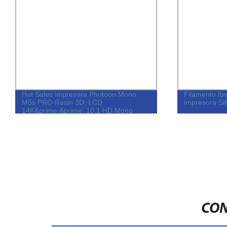
Hot Sales impresora Photoon Mono
Filamento Ib
M5s PRO Resin 3D, LCD
impresora Si
14K&prime;&prime; 10,1 HD Mono
CON