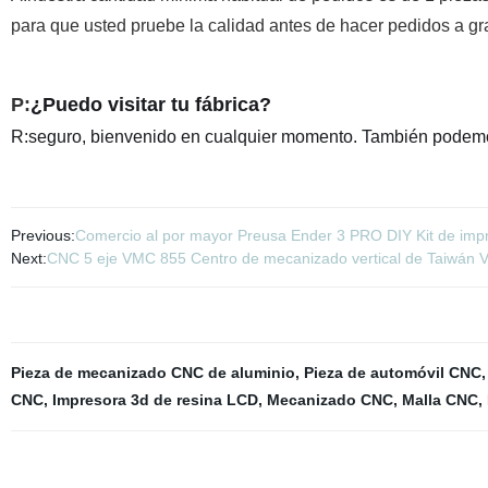
para que usted pruebe la calidad antes de hacer pedidos a gr
P:
¿Puedo visitar tu fábrica?
R:seguro, bienvenido en cualquier momento. También podemos 
Previous:
Comercio al por mayor Preusa Ender 3 PRO DIY Kit de impr
Next:
CNC 5 eje VMC 855 Centro de mecanizado vertical de Taiwán 
Pieza de mecanizado CNC de aluminio
,
Pieza de automóvil CNC
CNC
,
Impresora 3d de resina LCD
,
Mecanizado CNC
,
Malla CNC
,