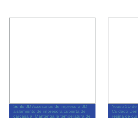
Sunlu 3D Accesorios de impresora 3D
Yousu 3D de 
aislamiento de impresora cubierta de
Cuidado Dent
carcasa a. Mantenga la temperatura de
resina de cu
impresión