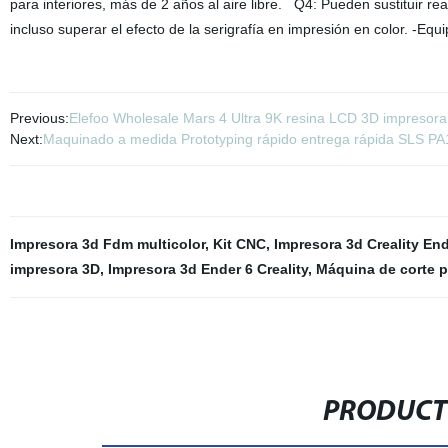
para interiores, más de 2 años al aire libre. Q4: Pueden sustituir r
incluso superar el efecto de la serigrafía en impresión en color. -E
Previous:
Elefoo Wholesale Mars 4 Ultra 9K resina LCD 3D impreso
Next:
Maquinado a medida Prototyping rápido entrega rápida SLS PA1
Impresora 3d Fdm multicolor
,
Kit CNC
,
Impresora 3d Creality End
impresora 3D
,
Impresora 3d Ender 6 Creality
,
Máquina de corte 
PRODUCT