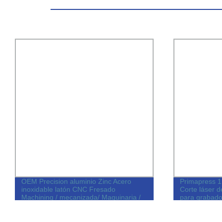
OEM Precision aluminio Zinc Acero
Primapress 
inoxidable latón CNC Fresado
Corte láser d
Machining / mecanizada/ Maquinaria /
para grabado
estampación de metales /fundición de
troqueles /piezas de torneado Para
accesorios de coche