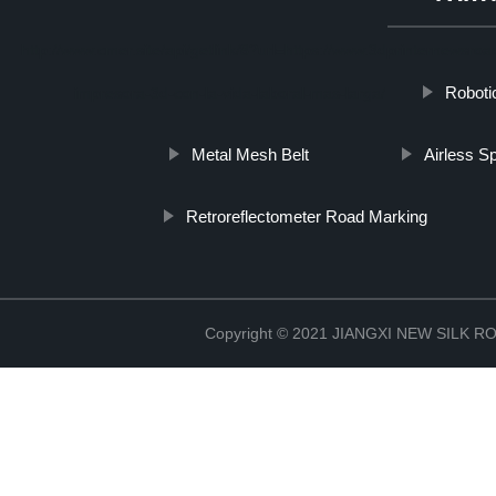
http://www.cmer.site/api/getlink/8?url=https://www.3dprinternewsro
Roboti
impresora-3d-con-la-vida-laboral-mas-larga/
Metal Mesh Belt
Airless S
Retroreflectometer Road Marking
Copyright © 2021 JIANGXI NEW SILK