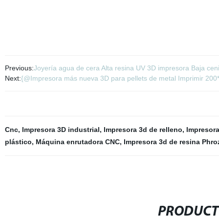
Previous:
Joyería agua de cera Alta resina UV 3D impresora Baja ce
Next:
{@Impresora más nueva 3D para pellets de metal Imprimir 200
Cnc
,
Impresora 3D industrial
,
Impresora 3d de relleno
,
Impresora
plástico
,
Máquina enrutadora CNC
,
Impresora 3d de resina Phr
PRODUCT