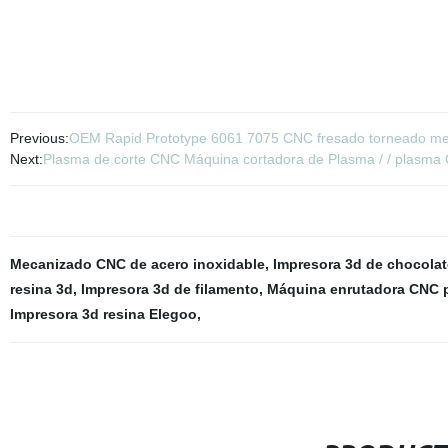
Previous:
OEM Rapid Prototype 6061 7075 CNC fresado torneado mec
Next:
Plasma de corte CNC Máquina cortadora de Plasma / / plasma
Mecanizado CNC de acero inoxidable
,
Impresora 3d de chocolat
resina 3d
,
Impresora 3d de filamento
,
Máquina enrutadora CNC 
Impresora 3d resina Elegoo
,