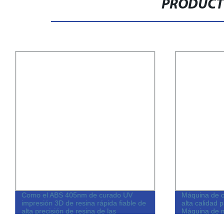
PRODUCT
Como el ABS 405nm de curado UV
Máquina de c
impresión 3D de resina rápida fiable de
alta calidad 
alta precisión de resina de las
Máquina de m
impresoras 3D 1000g
y corte inox