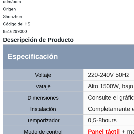
odm/oem
Origen
Shenzhen
Código del HS
8516299000
Descripción de Producto
Especificación
220-240V 50Hz
Voltaje
Alto 1500W, bajo
Vataje
Consulte el gráfic
Dimensiones
Completamente 
Instalación
0,5-8hours
Temporizador
Panel táctil
+ ma
Modo de control